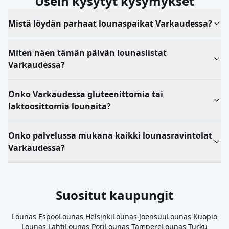
Usein kysytyt kysymykset
Mistä löydän parhaat lounaspaikat Varkaudessa?
Miten näen tämän päivän lounaslistat
Varkaudessa?
Onko Varkaudessa gluteenittomia tai
laktoosittomia lounaita?
Onko palvelussa mukana kaikki lounasravintolat
Varkaudessa?
Suositut kaupungit
Lounas
Espoo
Lounas
Helsinki
Lounas
Joensuu
Lounas
Kuopio
Lounas
Lahti
Lounas
Pori
Lounas
Tampere
Lounas
Turku