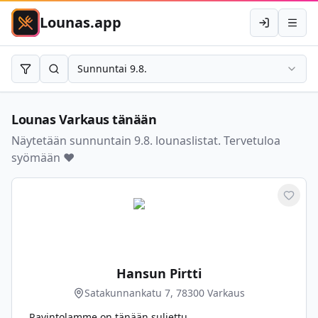
Lounas.app
Kirjaudu
Avaa 
Sunnuntai 9.8.
Rajaa
Hae
Lounas
Varkaus
tänään
Näytetään sunnuntain 9.8. lounaslistat. Tervetuloa
syömään ❤️
Merkit
Hansun Pirtti
Satakunnankatu 7, 78300 Varkaus
Ravintolamme on tänään suljettu