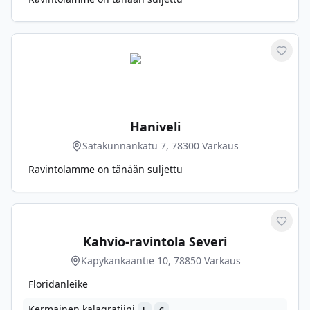
Merkit
Haniveli
Satakunnankatu 7, 78300 Varkaus
Ravintolamme on tänään suljettu
Merkit
Kahvio-ravintola Severi
Käpykankaantie 10, 78850 Varkaus
Floridanleike
Kermainen kalagratiini