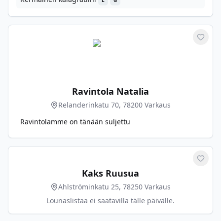
L
G
Merkit
Ravintola Natalia
Relanderinkatu 70, 78200 Varkaus
Ravintolamme on tänään suljettu
Merkit
Kaks Ruusua
Ahlströminkatu 25, 78250 Varkaus
Lounaslistaa ei saatavilla tälle päivälle.