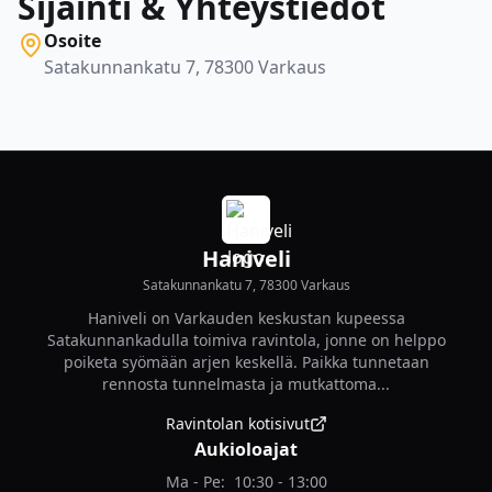
Sijainti & Yhteystiedot
Osoite
Satakunnankatu 7, 78300 Varkaus
Haniveli
Satakunnankatu 7, 78300 Varkaus
Haniveli on Varkauden keskustan kupeessa
Satakunnankadulla toimiva ravintola, jonne on helppo
poiketa syömään arjen keskellä. Paikka tunnetaan
rennosta tunnelmasta ja mutkattoma...
Ravintolan kotisivut
Aukioloajat
Ma - Pe
:
10:30 - 13:00