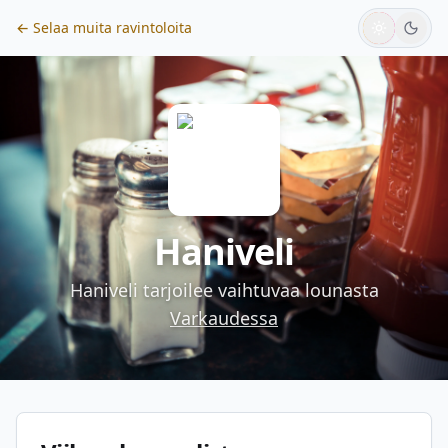
← Selaa muita ravintoloita
Haniveli
Haniveli
tarjoilee vaihtuvaa lounasta
Varkaudessa