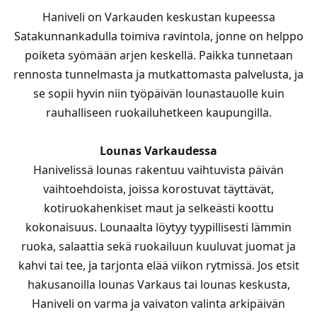
Haniveli on Varkauden keskustan kupeessa
Satakunnankadulla toimiva ravintola, jonne on helppo
poiketa syömään arjen keskellä. Paikka tunnetaan
rennosta tunnelmasta ja mutkattomasta palvelusta, ja
se sopii hyvin niin työpäivän lounastauolle kuin
rauhalliseen ruokailuhetkeen kaupungilla.
Lounas Varkaudessa
Hanivelissä lounas rakentuu vaihtuvista päivän
vaihtoehdoista, joissa korostuvat täyttävät,
kotiruokahenkiset maut ja selkeästi koottu
kokonaisuus. Lounaalta löytyy tyypillisesti lämmin
ruoka, salaattia sekä ruokailuun kuuluvat juomat ja
kahvi tai tee, ja tarjonta elää viikon rytmissä. Jos etsit
hakusanoilla lounas Varkaus tai lounas keskusta,
Haniveli on varma ja vaivaton valinta arkipäivän