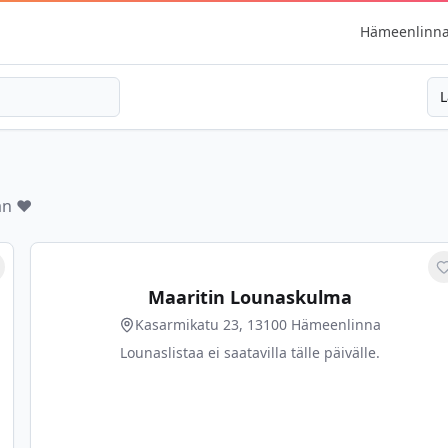
Hämeenlinn
L
än ❤️
erkitse suosikiksi
Maaritin Lounaskulma
Kasarmikatu 23, 13100 Hämeenlinna
Lounaslistaa ei saatavilla tälle päivälle.