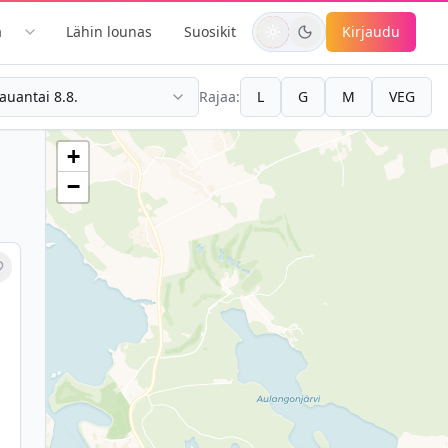
a
Lähin lounas
Suosikit
Kirjaudu
auantai 8.8.
Rajaa:
L
G
M
VEG
+
−
Merkitse suosikiksi