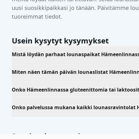
uusi suosikkipaikkasi jo tänään. Päivitämme loun
tuoreimmat tiedot.
Usein kysytyt kysymykset
Mistä löydän parhaat lounaspaikat Hämeenlinnas
Miten näen tämän päivän lounaslistat Hämeenlin
Onko Hämeenlinnassa gluteenittomia tai laktoosi
Onko palvelussa mukana kaikki lounasravintolat
Suositut kaupungit