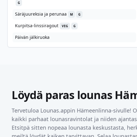
G
Säräjuureksia ja perunaa
M
G
Kurpitsa-linssiragout
VEG
G
Päivän jälkiruoka
Löydä paras lounas
Häm
Tervetuloa Lounas.appin
Hämeenlinna
-sivulle!
kaikki parhaat lounasravintolat ja niiden ajanta
Etsitpä sitten nopeaa lounasta keskustasta, herk
meiltä löydät kaiken tarvittavan. Selaa lounast