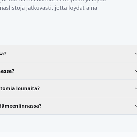
aslistoja jatkuvasti, jotta löydät aina
sa?
nassa?
ttomia lounaita?
 Hämeenlinnassa?