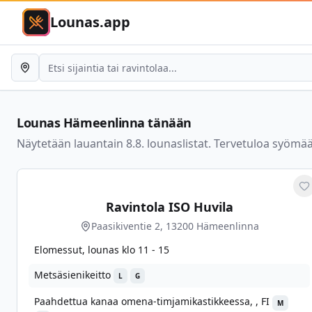
Lounas.app
Lounas
Hämeenlinna
tänään
Näytetään lauantain 8.8. lounaslistat. Tervetuloa syömä
M
Ravintola ISO Huvila
Paasikiventie 2, 13200 Hämeenlinna
Elomessut, lounas klo 11 - 15
Metsäsienikeitto
L
G
Paahdettua kanaa omena-timjamikastikkeessa, , FI
M