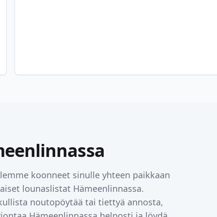
eenlinnassa
 Olemme koonneet sinulle yhteen paikkaan
saiset lounaslistat
Hämeenlinnassa
.
ullista noutopöytää tai tiettyä annosta,
arjontaa
Hämeenlinnassa
helposti ja löydä