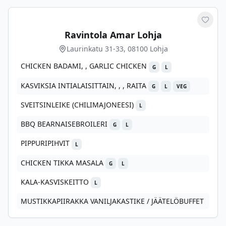
Merkit
Ravintola Amar Lohja
Laurinkatu 31-33, 08100 Lohja
CHICKEN BADAMI, , GARLIC CHICKEN
G
L
KASVIKSIA INTIALAISITTAIN, , , RAITA
G
L
VEG
SVEITSINLEIKE (CHILIMAJONEESI)
L
BBQ BEARNAISEBROILERI
G
L
PIPPURIPIHVIT
L
CHICKEN TIKKA MASALA
G
L
KALA-KASVISKEITTO
L
MUSTIKKAPIIRAKKA VANILJAKASTIKE / JÄÄTELÖBUFFET