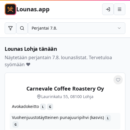
Lounas.app
Kirjaudu
Avaa 
Perjantai 7.8.
Rajaa
Hae
Lounas
Lohja
tänään
Näytetään perjantain 7.8. lounaslistat. Tervetuloa
syömään ❤️
Merkit
Carnevale Coffee Roastery Oy
Laurinkatu 55, 08100 Lohja
Avokadokeitto
L
G
Vuohenjuustotäytteinen punajuuripihvi (kasvis)
L
G