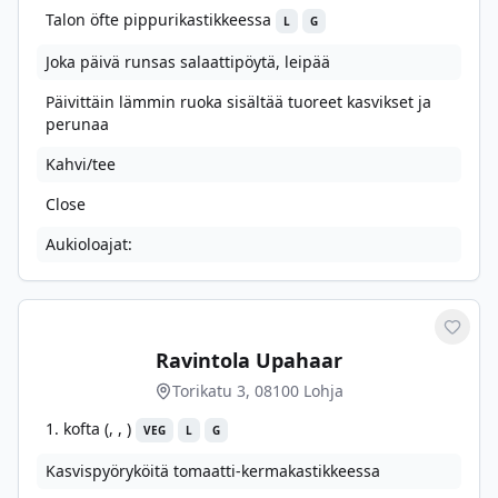
Talon öfte pippurikastikkeessa
L
G
Joka päivä runsas salaattipöytä, leipää
Päivittäin lämmin ruoka sisältää tuoreet kasvikset ja
perunaa
Kahvi/tee
Close
Aukioloajat:
Merkit
Ravintola Upahaar
Torikatu 3, 08100 Lohja
1. kofta (, , )
VEG
L
G
Kasvispyöryköitä tomaatti-kermakastikkeessa