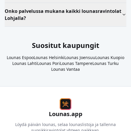
Onko palvelussa mukana kaikki lounasravintolat
Lohjalla?
Suositut kaupungit
Lounas
Espoo
Lounas
Helsinki
Lounas
Joensuu
Lounas
Kuopio
Lounas
Lahti
Lounas
Pori
Lounas
Tampere
Lounas
Turku
Lounas
Vantaa
Lounas.app
Löydä päivän lounas, selaa lounaslistoja ja tallenna
suosikkiravintolat yhteen paikkaan.