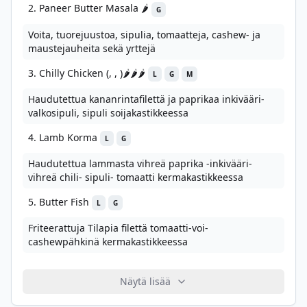
2. Paneer Butter Masala 🌶️
G
Voita, tuorejuustoa, sipulia, tomaatteja, cashew- ja
maustejauheita sekä yrttejä
3. Chilly Chicken (, , )🌶️🌶️🌶️
L
G
M
Haudutettua kananrintafilettä ja paprikaa inkivääri-
valkosipuli, sipuli soijakastikkeessa
4. Lamb Korma
L
G
Haudutettua lammasta vihreä paprika -inkivääri-
vihreä chili- sipuli- tomaatti kermakastikkeessa
5. Butter Fish
L
G
Friteerattuja Tilapia filettä tomaatti-voi-
cashewpähkinä kermakastikkeessa
Näytä lisää