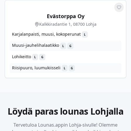
Merkit
Evästorppa Oy
Kalkkiradantie 1, 08700 Lohja
Karjalanpaisti, muusi, kokoperunat
L
Muusi-jauhelihalaatikko
L
G
Lohikeitto
L
G
Riisipuuro, luumukiisseli
L
G
Löydä paras lounas
Lohjalla
Tervetuloa Lounas.appin
Lohja
-sivulle! Olemme