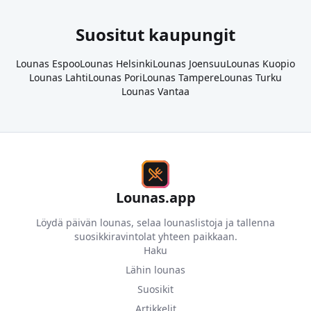
Suositut kaupungit
Lounas
Espoo
Lounas
Helsinki
Lounas
Joensuu
Lounas
Kuopio
Lounas
Lahti
Lounas
Pori
Lounas
Tampere
Lounas
Turku
Lounas
Vantaa
Lounas.app
Löydä päivän lounas, selaa lounaslistoja ja tallenna
suosikkiravintolat yhteen paikkaan.
Haku
Lähin lounas
Suosikit
Artikkelit