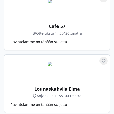
Merkit
Cafe 57
Ottelukatu 1, 55420 Imatra
Ravintolamme on tänään suljettu
Merkit
Lounaskahvila Elma
Anjankuja 1, 55100 Imatra
Ravintolamme on tänään suljettu