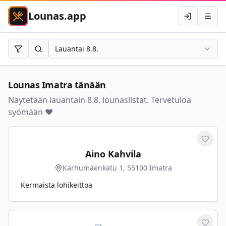
Lounas.app
Kirjaudu
Avaa 
Lauantai 8.8.
Rajaa
Hae
Lounas
Imatra
tänään
Näytetään lauantain 8.8. lounaslistat. Tervetuloa
syömään ❤️
Merkit
Aino Kahvila
Karhumäenkatu 1, 55100 Imatra
Kermaista lohikeittoa