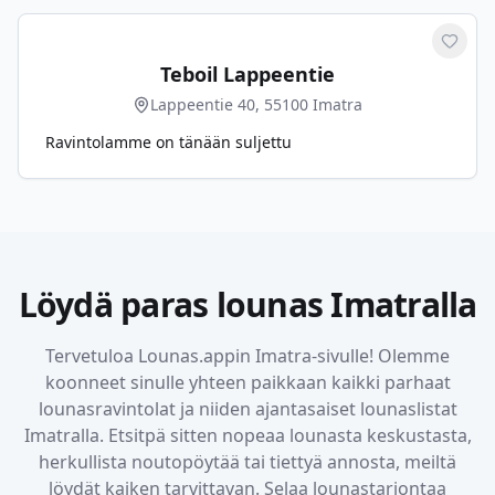
Merkit
Teboil Lappeentie
Lappeentie 40, 55100 Imatra
Ravintolamme on tänään suljettu
Löydä paras lounas
Imatralla
Tervetuloa Lounas.appin
Imatra
-sivulle! Olemme
koonneet sinulle yhteen paikkaan kaikki parhaat
lounasravintolat ja niiden ajantasaiset lounaslistat
Imatralla
. Etsitpä sitten nopeaa lounasta keskustasta,
herkullista noutopöytää tai tiettyä annosta, meiltä
löydät kaiken tarvittavan. Selaa lounastarjontaa