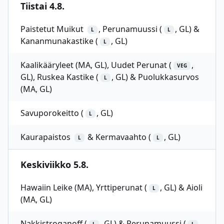
Tiistai 4.8.
Paistetut Muikut
, Perunamuussi (
, GL) &
L
L
Kananmunakastike (
, GL)
L
Kaalikääryleet (MA, GL), Uudet Perunat (
,
VEG
GL), Ruskea Kastike (
, GL) & Puolukkasurvos
L
(MA, GL)
Savuporokeitto (
, GL)
L
Kaurapaistos
& Kermavaahto (
, GL)
L
L
Keskiviikko 5.8.
Hawaiin Leike (MA), Yrttiperunat (
, GL) & Aioli
L
(MA, GL)
Nakkistroganoff (
, GL) & Perunamuussi (
,