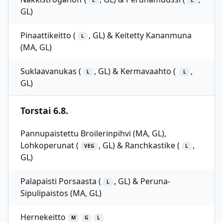
L
L
GL)
Pinaattikeitto (
, GL) & Keitetty Kananmuna
L
(MA, GL)
Suklaavanukas (
, GL) & Kermavaahto (
,
L
L
GL)
Torstai 6.8.
Pannupaistettu Broilerinpihvi (MA, GL),
Lohkoperunat (
, GL) & Ranchkastike (
,
VEG
L
GL)
Palapaisti Porsaasta (
, GL) & Peruna-
L
Sipulipaistos (MA, GL)
Hernekeitto
M
G
L