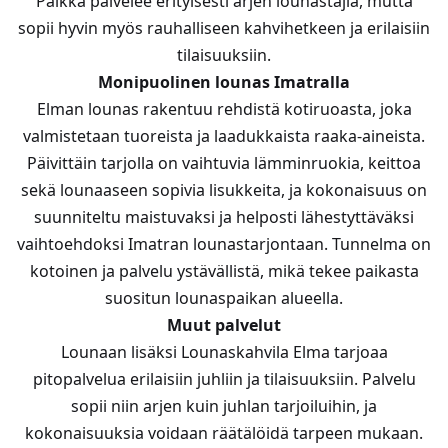
Paikka palvelee erityisesti arjen lounastajia, mutta
sopii hyvin myös rauhalliseen kahvihetkeen ja erilaisiin
tilaisuuksiin.
Monipuolinen lounas Imatralla
Elman lounas rakentuu rehdistä kotiruoasta, joka
valmistetaan tuoreista ja laadukkaista raaka-aineista.
Päivittäin tarjolla on vaihtuvia lämminruokia, keittoa
sekä lounaaseen sopivia lisukkeita, ja kokonaisuus on
suunniteltu maistuvaksi ja helposti lähestyttäväksi
vaihtoehdoksi Imatran lounastarjontaan. Tunnelma on
kotoinen ja palvelu ystävällistä, mikä tekee paikasta
suositun lounaspaikan alueella.
Muut palvelut
Lounaan lisäksi Lounaskahvila Elma tarjoaa
pitopalvelua erilaisiin juhliin ja tilaisuuksiin. Palvelu
sopii niin arjen kuin juhlan tarjoiluihin, ja
kokonaisuuksia voidaan räätälöidä tarpeen mukaan.