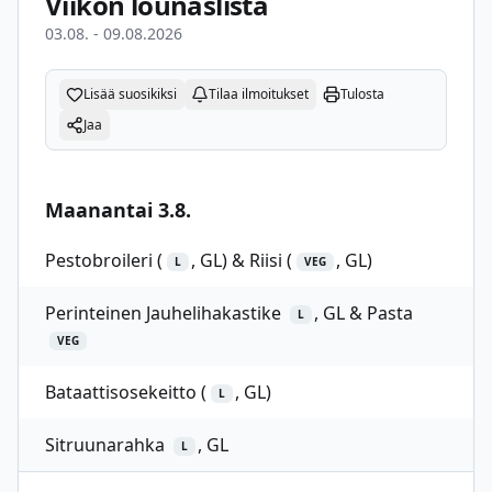
Viikon lounaslista
03.08. - 09.08.2026
Lisää suosikiksi
Tilaa ilmoitukset
Tulosta
Jaa
Maanantai 3.8.
Pestobroileri (
, GL) & Riisi (
, GL)
L
VEG
Perinteinen Jauhelihakastike
, GL & Pasta
L
VEG
Bataattisosekeitto (
, GL)
L
Sitruunarahka
, GL
L