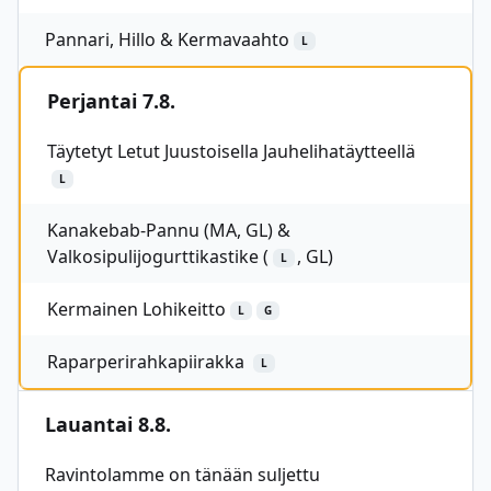
Pannari, Hillo & Kermavaahto
L
Perjantai 7.8.
Täytetyt Letut Juustoisella Jauhelihatäytteellä
L
Kanakebab-Pannu (MA, GL) &
Valkosipulijogurttikastike (
, GL)
L
Kermainen Lohikeitto
L
G
Raparperirahkapiirakka
L
Lauantai 8.8.
Ravintolamme on tänään suljettu