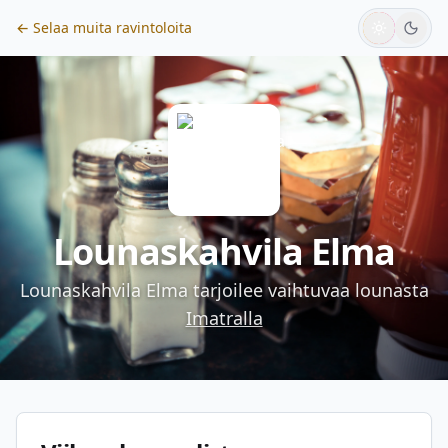
← Selaa muita ravintoloita
Lounaskahvila Elma
Lounaskahvila Elma
tarjoilee vaihtuvaa lounasta
Imatralla