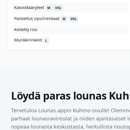
Kasviskääryleet
M
VEG
Paistettut sipulirenkaat
M
VEG
Keitetty riisi
Munkkirinkelit
L
Löydä paras lounas
Kuh
Tervetuloa Lounas.appin
Kuhmo
-sivulle! Olemm
parhaat lounasravintolat ja niiden ajantasaiset 
nopeaa lounasta keskustasta, herkullista noutop