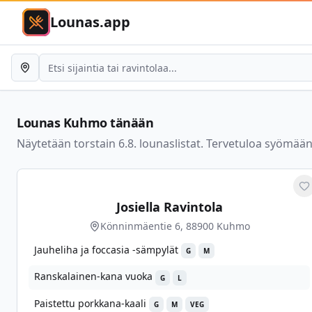
Lounas.app
Lounas
Kuhmo
tänään
Näytetään torstain 6.8. lounaslistat. Tervetuloa syömään
M
Josiella Ravintola
Könninmäentie 6, 88900 Kuhmo
Jauheliha ja foccasia -sämpylät
G
M
Ranskalainen-kana vuoka
G
L
Paistettu porkkana-kaali
G
M
VEG