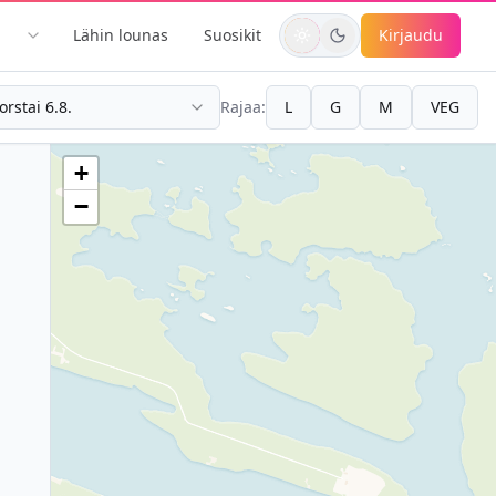
Lähin lounas
Suosikit
Kirjaudu
orstai 6.8.
Rajaa:
L
G
M
VEG
+
−