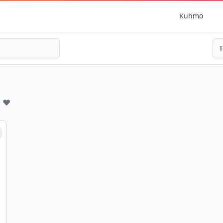
Kuhmo
T
 ❤️
erkitse suosikiksi