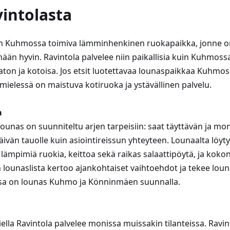
vintolasta
 on Kuhmossa toimiva lämminhenkinen ruokapaikka, jonne o
ään hyvin. Ravintola palvelee niin paikallisia kuin Kuhmossa 
on ja kotoisa. Jos etsit luotettavaa lounaspaikkaa Kuhmoss
mielessä on maistuva kotiruoka ja ystävällinen palvelu.
a
 lounas on suunniteltu arjen tarpeisiin: saat täyttävän ja mo
äivän tauolle kuin asiointireissun yhteyteen. Lounaalta löytyy
a lämpimiä ruokia, keittoa sekä raikas salaattipöytä, ja ko
on lounaslista kertoo ajankohtaiset vaihtoehdot ja tekee lou
sa on lounas Kuhmo ja Könninmäen suunnalla.
iella Ravintola palvelee monissa muissakin tilanteissa. Ravin