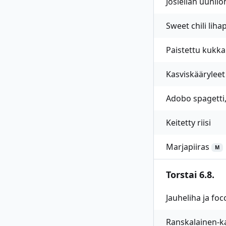
Josiellan uunilo
Sweet chili liha
Paistettu kukka
Kasviskääryleet
Adobo spagetti
Keitetty riisi
Marjapiiras
M
Torstai 6.8.
Jauheliha ja foc
Ranskalainen-k