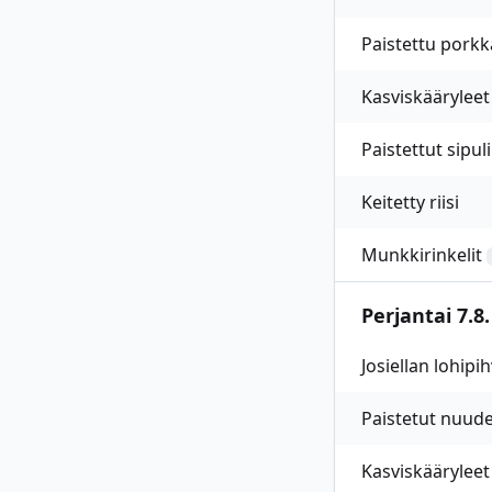
Paistettu porkk
Kasviskääryleet
Paistettut sipul
Keitetty riisi
Munkkirinkelit
Perjantai 7.8.
Josiellan lohipi
Paistetut nuudel
Kasviskääryleet