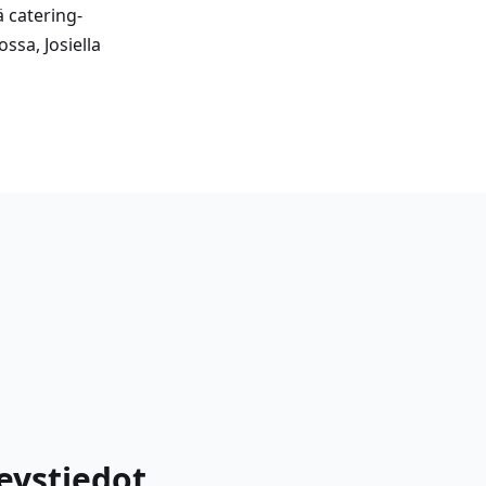
 catering-
ssa, Josiella
teystiedot