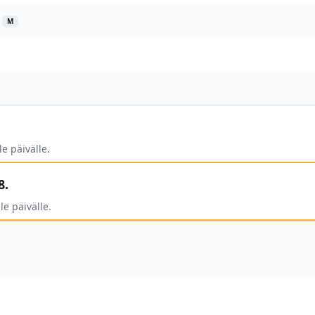
M
le päivälle.
8.
le päivälle.