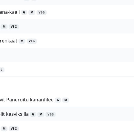
ana-kaali
G
M
VEG
M
VEG
irenkaat
M
VEG
L
hvit Paneroitu kananfilee
G
M
it kasviksilla
G
M
VEG
M
VEG