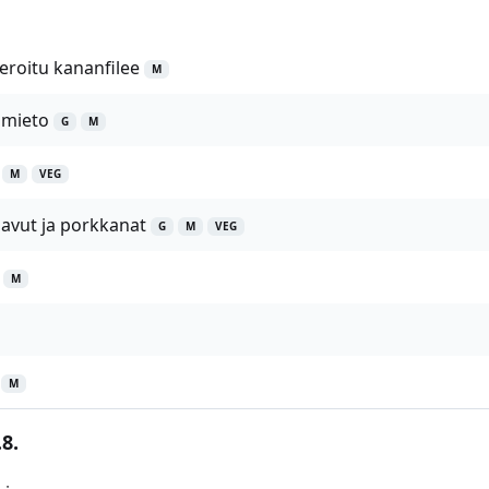
eroitu kananfilee
M
 mieto
G
M
M
VEG
pavut ja porkkanat
G
M
VEG
M
M
8.