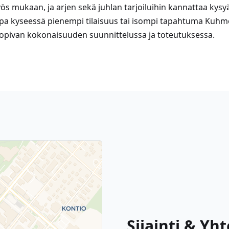
s mukaan, ja arjen sekä juhlan tarjoiluihin kannattaa kysyä
ipa kyseessä pienempi tilaisuus tai isompi tapahtuma Kuhmo
sopivan kokonaisuuden suunnittelussa ja toteutuksessa.
Sijainti & Yh