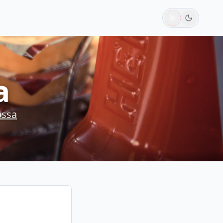
a
ssa