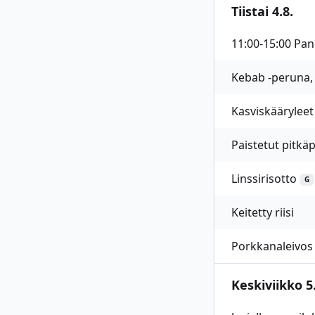
Tiistai 4.8.
11:00-15:00 Pan
Kebab -peruna,
Kasviskääryleet
Paistetut pitkä
Linssirisotto
G
Keitetty riisi
Porkkanaleivos
Keskiviikko 5.