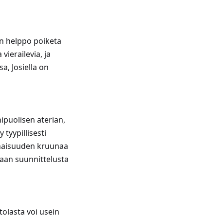
n helppo poiketa
vierailevia, ja
a, Josiella on
nipuolisen aterian,
 tyypillisesti
konaisuuden kruunaa
naan suunnittelusta
tolasta voi usein