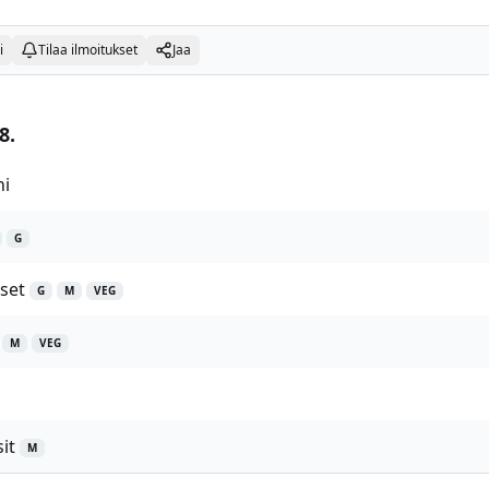
i
Tilaa ilmoitukset
Jaa
8.
hi
G
kset
G
M
VEG
M
VEG
it
M