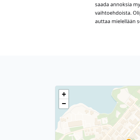
saada annoksia myö
vaihtoehdoista. Ol
auttaa mielellään 
+
−