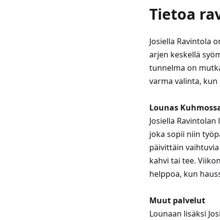
Tietoa ra
Josiella Ravintola
arjen keskellä syöm
tunnelma on mutkat
varma valinta, kun 
Lounas Kuhmoss
Josiella Ravintolan
joka sopii niin työp
päivittäin vaihtuvi
kahvi tai tee. Viik
helppoa, kun haus
Muut palvelut
Lounaan lisäksi Jos