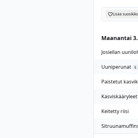
Lisää suosikiks
Maanantai 3.
Josiellan uunilo
Uuniperunat
L
Paistetut kasvi
Kasviskääryleet
Keitetty riisi
Sitruunamuffins