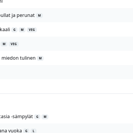
hi
pullat ja perunat
M
kaali
G
M
VEG
M
VEG
, miedon tulinen
M
casia -sämpylät
G
M
ana vuoka
G
L