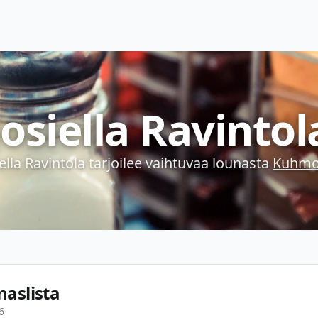
Josiella Ravintol
iella Ravintola
tarjoilee vaihtuvaa lounasta
Kuhmo
naslista
6